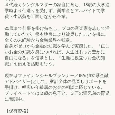
４代続くシングルマザーの家庭に育ち、18歳の大学進
学時より仕送りを受けず、奨学金とアルバイトで学
費・生活費を工面しながら卒業。
25歳まで仕事を掛け持ちし、プロの音楽家を志して活
動していたが、熊本地震により被災したことを機に、
全くの未経験から金融業界へ転身。
自身がゼロから金融の知識を学んで実感した、『正し
いお金の知識を身につければ、人生はもっと豊かに、
自由になる』を信条とし、『生涯に役立つお金の知
識』を伝える活動を行う。
現在はファイナンシャルプランナー／IFA(独立系金融
アドバイザー)として、家計全体の見直しサポートを
手掛け、幅広い年齢層のお金の相談に応じている。
プライベートでは２歳の息子と、３匹の猫兄弟の育児
に奮闘中。
【保有資格】