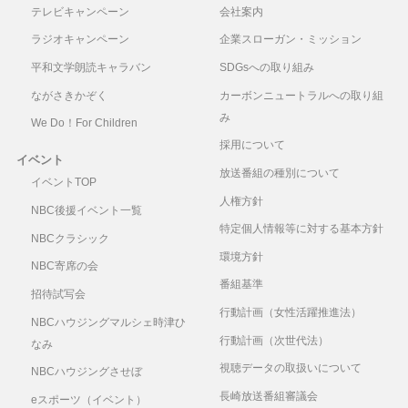
テレビキャンペーン
会社案内
ラジオキャンペーン
企業スローガン・ミッション
平和文学朗読キャラバン
SDGsへの取り組み
ながさきかぞく
カーボンニュートラルへの取り組
み
We Do！For Children
採用について
イベント
放送番組の種別について
イベントTOP
人権方針
NBC後援イベント一覧
特定個人情報等に対する基本方針
NBCクラシック
環境方針
NBC寄席の会
番組基準
招待試写会
行動計画（女性活躍推進法）
NBCハウジングマルシェ時津ひ
行動計画（次世代法）
なみ
視聴データの取扱いについて
NBCハウジングさせぼ
長崎放送番組審議会
eスポーツ（イベント）