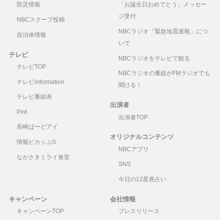
防災情報
「お誕生日おめでとう」メッセー
ジ受付
NBCスクープ投稿
NBCラジオ「緊急地震速報」につ
自治体情報
いて
テレビ
NBCラジオをテレビで観る
テレビTOP
NBCラジオの番組がFMラジオでも
テレビinformation
聞ける！
テレビ番組表
出演者
Pint
出演者TOP
長崎ばーどアイ
オリジナルコンテンツ
情報ピカッぷS
NBCアプリ
ながさきミライ食堂
SNS
今日の12星座占い
キャンペーン
会社情報
キャンペーンTOP
プレスリリース