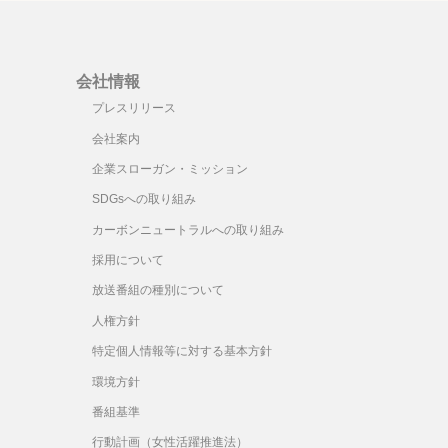
上
下
矢
印
会社情報
キ
プレスリリース
ー
会社案内
を
企業スローガン・ミッション
使
っ
SDGsへの取り組み
て
カーボンニュートラルへの取り組み
く
採用について
だ
さ
放送番組の種別について
い。
人権方針
特定個人情報等に対する基本方針
環境方針
番組基準
行動計画（女性活躍推進法）