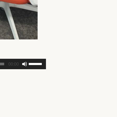
ボ
00:00
リ
ュ
ー
ム
調
節
に
は