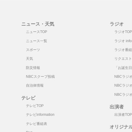
ニュース・天気
ラジオ
ニュースTOP
ラジオTOP
ニュース一覧
ラジオ infor
スポーツ
ラジオ番組
天気
リクエスト
防災情報
「お誕生日
NBCスクープ投稿
NBCラジ
自治体情報
NBCラジ
NBCラジ
テレビ
テレビTOP
出演者
テレビinformation
出演者TOP
テレビ番組表
オリジナ