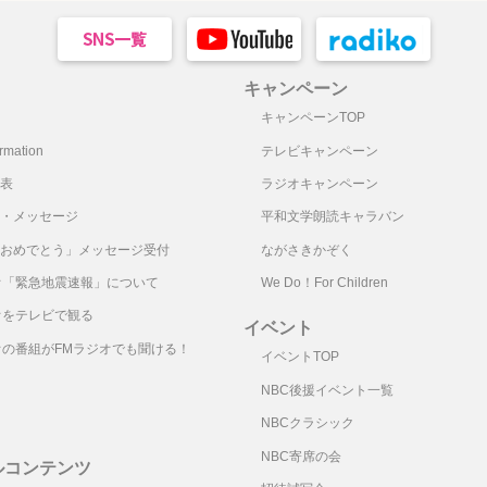
キャンペーン
キャンペーンTOP
mation
テレビキャンペーン
表
ラジオキャンペーン
・メッセージ
平和文学朗読キャラバン
おめでとう」メッセージ受付
ながさきかぞく
オ「緊急地震速報」について
We Do！For Children
オをテレビで観る
イベント
オの番組がFMラジオでも聞ける！
イベントTOP
NBC後援イベント一覧
NBCクラシック
NBC寄席の会
ルコンテンツ