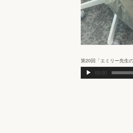
第20回「エミリー先生の
音
00:00
声
プ
レ
ー
ヤ
ー