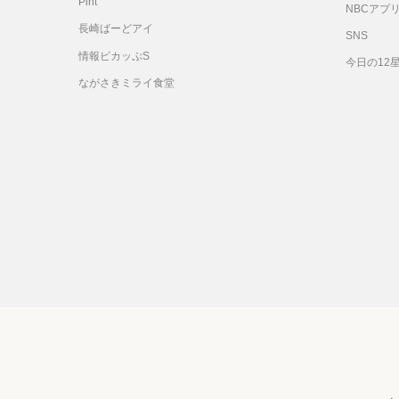
Pint
NBCアプ
長崎ばーどアイ
SNS
情報ピカッぷS
今日の12
ながさきミライ食堂