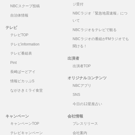
ジ受付
NBCスクープ投稿
NBCラジオ「緊急地震速報」につ
自治体情報
いて
テレビ
NBCラジオをテレビで観る
テレビTOP
NBCラジオの番組がFMラジオでも
テレビinformation
聞ける！
テレビ番組表
出演者
Pint
出演者TOP
長崎ばーどアイ
オリジナルコンテンツ
情報ピカッぷS
NBCアプリ
ながさきミライ食堂
SNS
今日の12星座占い
キャンペーン
会社情報
キャンペーンTOP
プレスリリース
テレビキャンペーン
会社案内