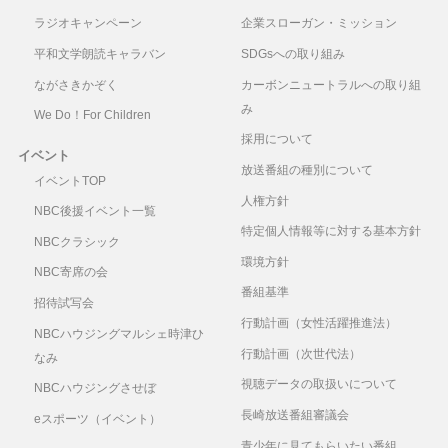
ラジオキャンペーン
企業スローガン・ミッション
平和文学朗読キャラバン
SDGsへの取り組み
ながさきかぞく
カーボンニュートラルへの取り組
み
We Do！For Children
採用について
イベント
放送番組の種別について
イベントTOP
人権方針
NBC後援イベント一覧
特定個人情報等に対する基本方針
NBCクラシック
環境方針
NBC寄席の会
番組基準
招待試写会
行動計画（女性活躍推進法）
NBCハウジングマルシェ時津ひ
行動計画（次世代法）
なみ
視聴データの取扱いについて
NBCハウジングさせぼ
長崎放送番組審議会
eスポーツ（イベント）
青少年に見てもらいたい番組