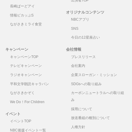
出演者TOP
長崎ばーどアイ
オリジナルコンテンツ
情報ピカッぷS
NBCアプリ
ながさきミライ食堂
SNS
今日の12星座占い
キャンペーン
会社情報
キャンペーンTOP
プレスリリース
テレビキャンペーン
会社案内
ラジオキャンペーン
企業スローガン・ミッション
平和文学朗読キャラバン
SDGsへの取り組み
ながさきかぞく
カーボンニュートラルへの取り組
み
We Do！For Children
採用について
イベント
放送番組の種別について
イベントTOP
人権方針
NBC後援イベント一覧