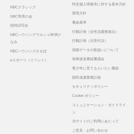
特定個人情報等に対する基本方針
NBCクラシック
環境方針
NBC寄席の会
番組基準
招待試写会
行動計画（女性活躍推進法）
NBCハウジングマルシェ時津ひ
行動計画（次世代法）
なみ
視聴データの取扱いについて
NBCハウジングさせぼ
長崎放送番組審議会
eスポーツ（イベント）
青少年に見てもらいたい番組
国民保護業務計画
セキュリティポリシー
Cookie ポリシー
コミュニケーション・ガイドライ
ン
当サイトのご利用にあたって
ご意見・お問い合わせ