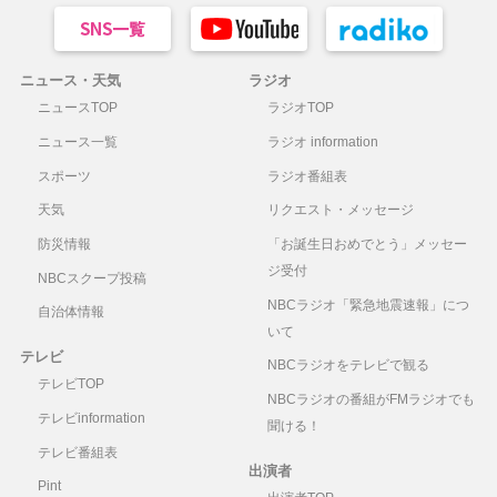
ニュース・天気
ラジオ
ニュースTOP
ラジオTOP
ニュース一覧
ラジオ information
スポーツ
ラジオ番組表
天気
リクエスト・メッセージ
防災情報
「お誕生日おめでとう」メッセー
ジ受付
NBCスクープ投稿
NBCラジオ「緊急地震速報」につ
自治体情報
いて
テレビ
NBCラジオをテレビで観る
テレビTOP
NBCラジオの番組がFMラジオでも
テレビinformation
聞ける！
テレビ番組表
出演者
Pint