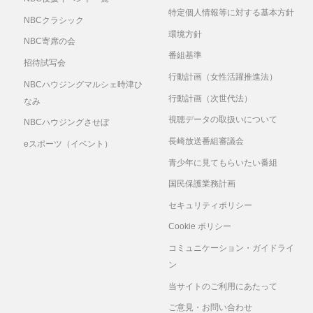
特定個人情報等に対する基本方針
NBCクラシック
環境方針
NBC寄席の会
番組基準
招待試写会
行動計画（女性活躍推進法）
NBCハウジングマルシェ時津ひ
行動計画（次世代法）
なみ
視聴データの取扱いについて
NBCハウジングさせぼ
長崎放送番組審議会
eスポーツ（イベント）
青少年に見てもらいたい番組
国民保護業務計画
セキュリティポリシー
Cookie ポリシー
コミュニケーション・ガイドライ
ン
当サイトのご利用にあたって
ご意見・お問い合わせ