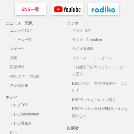
ニュース・天気
ラジオ
ニュースTOP
ラジオTOP
ニュース一覧
ラジオ information
スポーツ
ラジオ番組表
天気
リクエスト・メッセージ
防災情報
「お誕生日おめでとう」メッセー
ジ受付
NBCスクープ投稿
NBCラジオ「緊急地震速報」につ
自治体情報
いて
テレビ
NBCラジオをテレビで観る
テレビTOP
NBCラジオの番組がFMラジオでも
テレビinformation
聞ける！
テレビ番組表
出演者
Pint