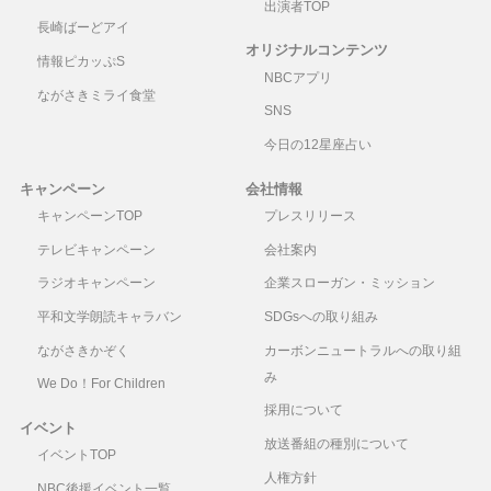
出演者TOP
長崎ばーどアイ
オリジナルコンテンツ
情報ピカッぷS
NBCアプリ
ながさきミライ食堂
SNS
今日の12星座占い
キャンペーン
会社情報
キャンペーンTOP
プレスリリース
テレビキャンペーン
会社案内
ラジオキャンペーン
企業スローガン・ミッション
平和文学朗読キャラバン
SDGsへの取り組み
ながさきかぞく
カーボンニュートラルへの取り組
み
We Do！For Children
採用について
イベント
放送番組の種別について
イベントTOP
人権方針
NBC後援イベント一覧