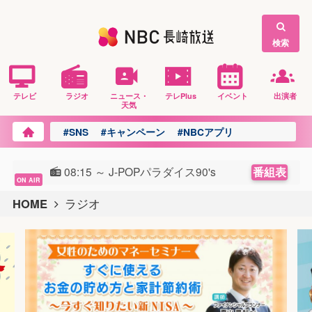
検索
テレビ
ラジオ
ニュース・
テレPlus
イベント
出演者
天気
#SNS
#キャンペーン
#NBCアプリ
番組表
08:15 ～
J-POPパラダイス90's
HOME
ラジオ