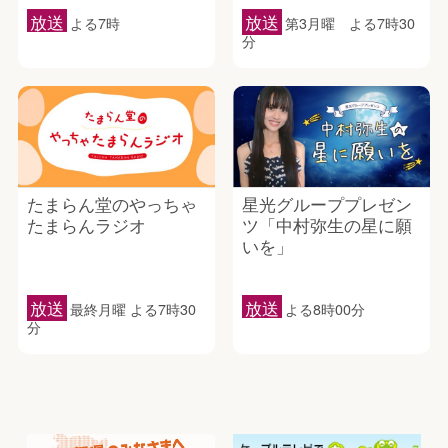
放送
放送
よる7時
第3月曜 よる7時30
分
たまらん堂のやっちゃ
星光グループプレゼン
たまらんラジオ
ツ「中村弥生の星に願
いを」
放送
放送
最終月曜 よる7時30
よる8時00分
分