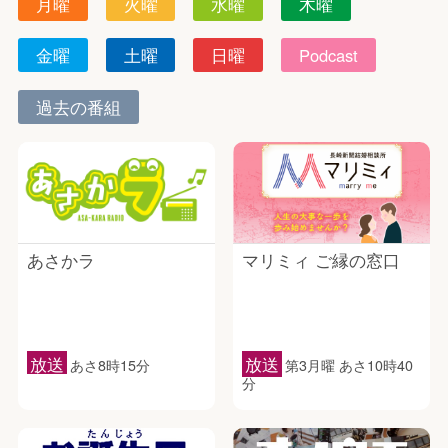
月曜
火曜
水曜
木曜
金曜
土曜
日曜
Podcast
過去の番組
あさかラ
マリミィ ご縁の窓口
放送
放送
あさ8時15分
第3月曜 あさ10時40
分