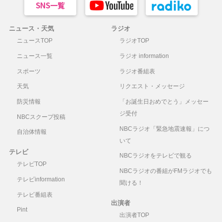
ニュース・天気
ラジオ
ニュースTOP
ラジオTOP
ニュース一覧
ラジオ information
スポーツ
ラジオ番組表
天気
リクエスト・メッセージ
防災情報
「お誕生日おめでとう」メッセー
ジ受付
NBCスクープ投稿
NBCラジオ「緊急地震速報」につ
自治体情報
いて
テレビ
NBCラジオをテレビで観る
テレビTOP
NBCラジオの番組がFMラジオでも
テレビinformation
聞ける！
テレビ番組表
出演者
Pint
出演者TOP