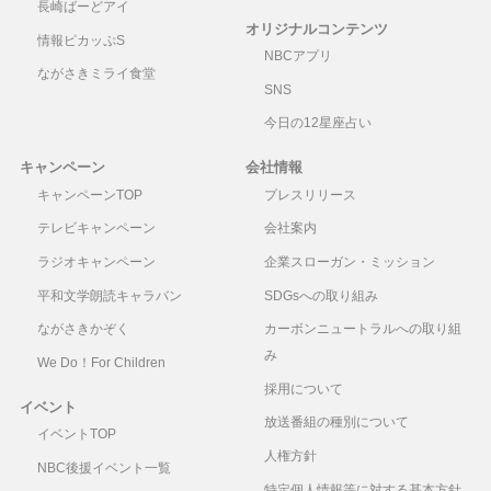
長崎ばーどアイ
オリジナルコンテンツ
情報ピカッぷS
NBCアプリ
ながさきミライ食堂
SNS
今日の12星座占い
キャンペーン
会社情報
キャンペーンTOP
プレスリリース
テレビキャンペーン
会社案内
ラジオキャンペーン
企業スローガン・ミッション
平和文学朗読キャラバン
SDGsへの取り組み
ながさきかぞく
カーボンニュートラルへの取り組
み
We Do！For Children
採用について
イベント
放送番組の種別について
イベントTOP
人権方針
NBC後援イベント一覧
特定個人情報等に対する基本方針