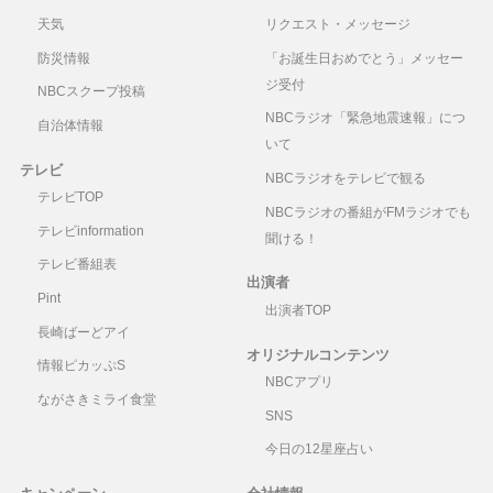
天気
リクエスト・メッセージ
防災情報
「お誕生日おめでとう」メッセー
ジ受付
NBCスクープ投稿
NBCラジオ「緊急地震速報」につ
自治体情報
いて
テレビ
NBCラジオをテレビで観る
テレビTOP
NBCラジオの番組がFMラジオでも
テレビinformation
聞ける！
テレビ番組表
出演者
Pint
出演者TOP
長崎ばーどアイ
オリジナルコンテンツ
情報ピカッぷS
NBCアプリ
ながさきミライ食堂
SNS
今日の12星座占い