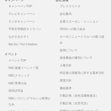
キャンペーン
会社情報
キャンペーンTOP
プレスリリース
テレビキャンペーン
会社案内
ラジオキャンペーン
企業スローガン・ミッション
平和文学朗読キャラバン
SDGsへの取り組み
ながさきかぞく
カーボンニュートラルへの取り組
み
We Do！For Children
採用について
イベント
放送番組の種別について
イベントTOP
人権方針
NBC後援イベント一覧
特定個人情報等に対する基本方針
NBCクラシック
環境方針
NBC寄席の会
番組基準
招待試写会
行動計画（女性活躍推進法）
NBCハウジングマルシェ時津ひ
行動計画（次世代法）
なみ
視聴データの取扱いについて