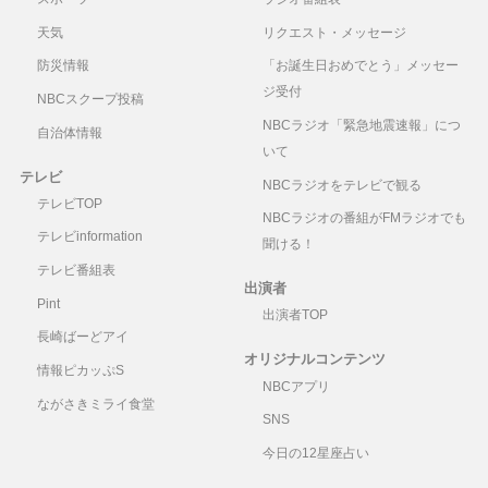
天気
リクエスト・メッセージ
防災情報
「お誕生日おめでとう」メッセー
ジ受付
NBCスクープ投稿
NBCラジオ「緊急地震速報」につ
自治体情報
いて
テレビ
NBCラジオをテレビで観る
テレビTOP
NBCラジオの番組がFMラジオでも
テレビinformation
聞ける！
テレビ番組表
出演者
Pint
出演者TOP
長崎ばーどアイ
オリジナルコンテンツ
情報ピカッぷS
NBCアプリ
ながさきミライ食堂
SNS
今日の12星座占い