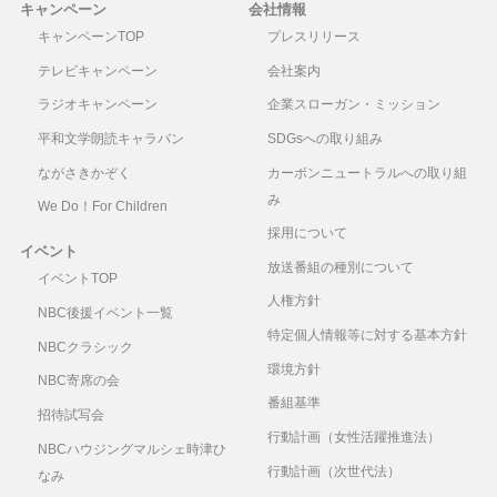
キャンペーン
会社情報
キャンペーンTOP
プレスリリース
テレビキャンペーン
会社案内
ラジオキャンペーン
企業スローガン・ミッション
平和文学朗読キャラバン
SDGsへの取り組み
ながさきかぞく
カーボンニュートラルへの取り組
み
We Do！For Children
採用について
イベント
放送番組の種別について
イベントTOP
人権方針
NBC後援イベント一覧
特定個人情報等に対する基本方針
NBCクラシック
環境方針
NBC寄席の会
番組基準
招待試写会
行動計画（女性活躍推進法）
NBCハウジングマルシェ時津ひ
行動計画（次世代法）
なみ