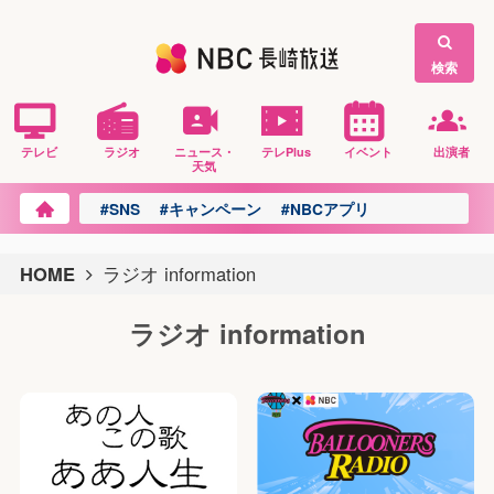
検索
テレビ
ラジオ
ニュース・
テレPlus
イベント
出演者
天気
#SNS
#キャンペーン
#NBCアプリ
HOME
ラジオ information
ラジオ information