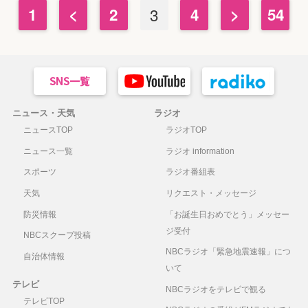
1
<
2
3
4
>
54
ニュース・天気
ラジオ
ニュースTOP
ラジオTOP
ニュース一覧
ラジオ information
スポーツ
ラジオ番組表
天気
リクエスト・メッセージ
防災情報
「お誕生日おめでとう」メッセー
ジ受付
NBCスクープ投稿
NBCラジオ「緊急地震速報」につ
自治体情報
いて
テレビ
NBCラジオをテレビで観る
テレビTOP