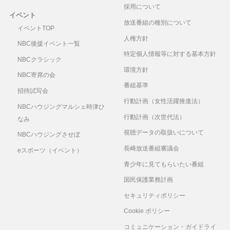
採用について
イベント
放送番組の種別について
イベントTOP
人権方針
NBC後援イベント一覧
特定個人情報等に対する基本方針
NBCクラシック
環境方針
NBC寄席の会
番組基準
招待試写会
行動計画（女性活躍推進法）
NBCハウジングマルシェ時津ひ
行動計画（次世代法）
なみ
視聴データの取扱いについて
NBCハウジングさせぼ
長崎放送番組審議会
eスポーツ（イベント）
青少年に見てもらいたい番組
国民保護業務計画
セキュリティポリシー
Cookie ポリシー
コミュニケーション・ガイドライ