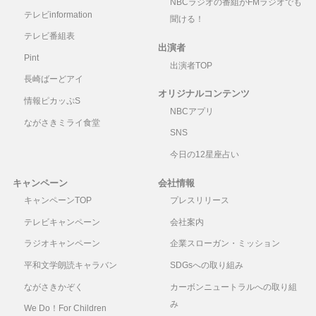
NBCラジオの番組がFMラジオでも
テレビinformation
聞ける！
テレビ番組表
出演者
Pint
出演者TOP
長崎ばーどアイ
オリジナルコンテンツ
情報ピカッぷS
NBCアプリ
ながさきミライ食堂
SNS
今日の12星座占い
キャンペーン
会社情報
キャンペーンTOP
プレスリリース
テレビキャンペーン
会社案内
ラジオキャンペーン
企業スローガン・ミッション
平和文学朗読キャラバン
SDGsへの取り組み
ながさきかぞく
カーボンニュートラルへの取り組
み
We Do！For Children