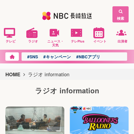
検索
テレビ
ラジオ
ニュース・
テレPlus
イベント
出演者
天気
#SNS
#キャンペーン
#NBCアプリ
HOME
ラジオ information
ラジオ information