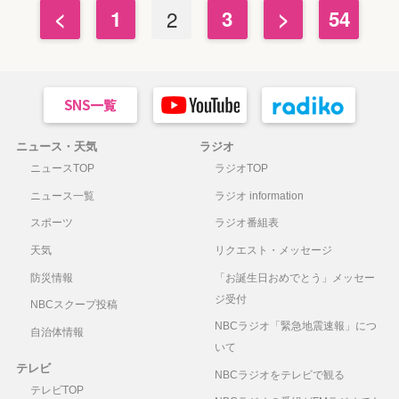
<
1
2
3
>
54
ニュース・天気
ラジオ
ニュースTOP
ラジオTOP
ニュース一覧
ラジオ information
スポーツ
ラジオ番組表
天気
リクエスト・メッセージ
防災情報
「お誕生日おめでとう」メッセー
ジ受付
NBCスクープ投稿
NBCラジオ「緊急地震速報」につ
自治体情報
いて
テレビ
NBCラジオをテレビで観る
テレビTOP