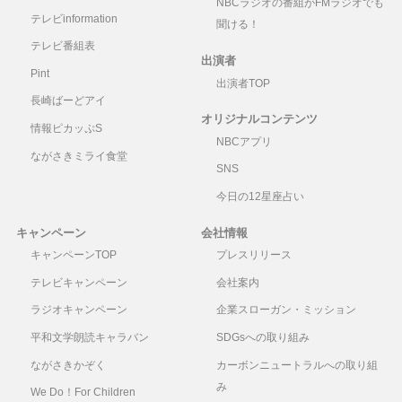
NBCラジオの番組がFMラジオでも
テレビinformation
聞ける！
テレビ番組表
出演者
Pint
出演者TOP
長崎ばーどアイ
オリジナルコンテンツ
情報ピカッぷS
NBCアプリ
ながさきミライ食堂
SNS
今日の12星座占い
キャンペーン
会社情報
キャンペーンTOP
プレスリリース
テレビキャンペーン
会社案内
ラジオキャンペーン
企業スローガン・ミッション
平和文学朗読キャラバン
SDGsへの取り組み
ながさきかぞく
カーボンニュートラルへの取り組
み
We Do！For Children