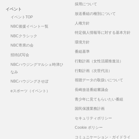
採用について
イベント
放送番組の種別について
イベントTOP
人権方針
NBC後援イベント一覧
特定個人情報等に対する基本方針
NBCクラシック
環境方針
NBC寄席の会
番組基準
招待試写会
行動計画（女性活躍推進法）
NBCハウジングマルシェ時津ひ
行動計画（次世代法）
なみ
視聴データの取扱いについて
NBCハウジングさせぼ
長崎放送番組審議会
eスポーツ（イベント）
青少年に見てもらいたい番組
国民保護業務計画
セキュリティポリシー
Cookie ポリシー
コミュニケーション・ガイドライ