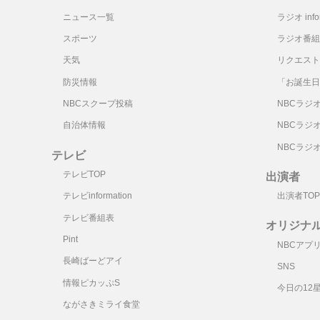
ニュース一覧
ラジオ infor
スポーツ
ラジオ番組
天気
リクエスト
防災情報
「お誕生日
NBCスクープ投稿
NBCラジ
自治体情報
NBCラジ
NBCラジ
テレビ
テレビTOP
出演者
テレビinformation
出演者TOP
テレビ番組表
オリジナ
Pint
NBCアプ
長崎ばーどアイ
SNS
情報ピカッぷS
今日の12
ながさきミライ食堂