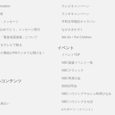
mation
テレビキャンペーン
表
ラジオキャンペーン
・メッセージ
平和文学朗読キャラバン
おめでとう」メッセージ受付
ながさきかぞく
オ「緊急地震速報」について
We Do！For Children
オをテレビで観る
イベント
オの番組がFMラジオでも聞ける！
イベントTOP
NBC後援イベント一覧
NBCクラシック
NBC寄席の会
ルコンテンツ
招待試写会
リ
NBCハウジングマルシェ時津ひなみ
NBCハウジングさせぼ
星座占い
eスポーツ（イベント）