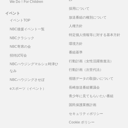
We Do！For Children
採用について
イベント
放送番組の種別について
イベントTOP
人権方針
NBC後援イベント一覧
特定個人情報等に対する基本方針
NBCクラシック
環境方針
NBC寄席の会
番組基準
招待試写会
行動計画（女性活躍推進法）
NBCハウジングマルシェ時津ひ
行動計画（次世代法）
なみ
視聴データの取扱いについて
NBCハウジングさせぼ
長崎放送番組審議会
eスポーツ（イベント）
青少年に見てもらいたい番組
国民保護業務計画
セキュリティポリシー
Cookie ポリシー