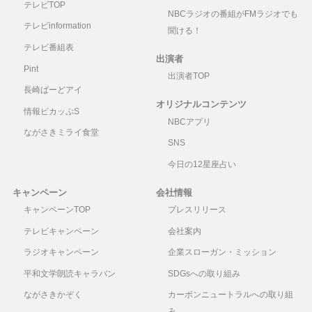
テレビTOP
NBCラジオの番組がFMラジオでも
テレビinformation
聞ける！
テレビ番組表
出演者
Pint
出演者TOP
長崎ばーどアイ
オリジナルコンテンツ
情報ピカッぷS
NBCアプリ
ながさきミライ食堂
SNS
今日の12星座占い
キャンペーン
会社情報
キャンペーンTOP
プレスリリース
テレビキャンペーン
会社案内
ラジオキャンペーン
企業スローガン・ミッション
平和文学朗読キャラバン
SDGsへの取り組み
ながさきかぞく
カーボンニュートラルへの取り組
み