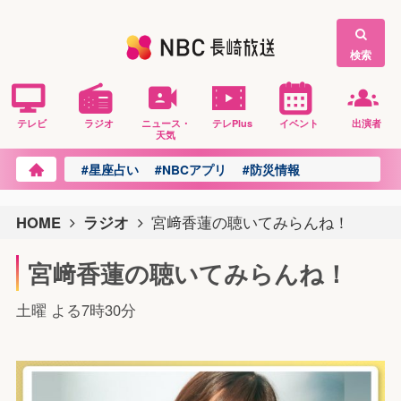
検索
テレビ
ラジオ
ニュース・
テレPlus
イベント
出演者
天気
#星座占い
#NBCアプリ
#防災情報
HOME
ラジオ
宮﨑香蓮の聴いてみらんね！
宮﨑香蓮の聴いてみらんね！
土曜 よる7時30分