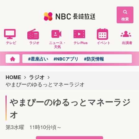
検索
テレビ
ラジオ
ニュース・
テレPlus
イベント
出演者
天気
#星座占い
#NBCアプリ
#防災情報
HOME
ラジオ
やまぴーのゆるっとマネーラジオ
やまぴーのゆるっとマネーラジ
オ
第3水曜 11時10分頃～