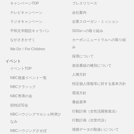
キャンペーンTOP
プレスリリース
テレビキャンペーン
会社案内
ラジオキャンペーン
企業スローガン・ミッション
平和文学朗読キャラバン
SDGsへの取り組み
ながさきかぞく
カーボンニュートラルへの取り組
み
We Do！For Children
採用について
イベント
放送番組の種別について
イベントTOP
人権方針
NBC後援イベント一覧
特定個人情報等に対する基本方針
NBCクラシック
環境方針
NBC寄席の会
番組基準
招待試写会
行動計画（女性活躍推進法）
NBCハウジングマルシェ時津ひ
行動計画（次世代法）
なみ
視聴データの取扱いについて
NBCハウジングさせぼ