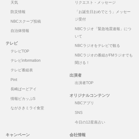
天気
リクエスト・メッセージ
防災情報
「お誕生日おめでとう」メッセー
ジ受付
NBCスクープ投稿
NBCラジオ「緊急地震速報」につ
自治体情報
いて
テレビ
NBCラジオをテレビで観る
テレビTOP
NBCラジオの番組がFMラジオでも
テレビinformation
聞ける！
テレビ番組表
出演者
Pint
出演者TOP
長崎ばーどアイ
オリジナルコンテンツ
情報ピカッぷS
NBCアプリ
ながさきミライ食堂
SNS
今日の12星座占い
キャンペーン
会社情報