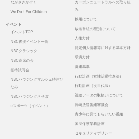
ながさきかぞく
カーボンニュートラルへの取り組
み
We Do！For Children
採用について
イベント
放送番組の種別について
イベントTOP
人権方針
NBC後援イベント一覧
特定個人情報等に対する基本方針
NBCクラシック
環境方針
NBC寄席の会
番組基準
招待試写会
行動計画（女性活躍推進法）
NBCハウジングマルシェ時津ひ
行動計画（次世代法）
なみ
視聴データの取扱いについて
NBCハウジングさせぼ
長崎放送番組審議会
eスポーツ（イベント）
青少年に見てもらいたい番組
国民保護業務計画
セキュリティポリシー