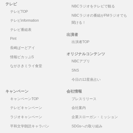
テレビ
NBCラジオをテレビで観る
テレビTOP
NBCラジオの番組がFMラジオでも
テレビinformation
聞ける！
テレビ番組表
出演者
Pint
出演者TOP
長崎ばーどアイ
オリジナルコンテンツ
情報ピカッぷS
NBCアプリ
ながさきミライ食堂
SNS
今日の12星座占い
キャンペーン
会社情報
キャンペーンTOP
プレスリリース
テレビキャンペーン
会社案内
ラジオキャンペーン
企業スローガン・ミッション
平和文学朗読キャラバン
SDGsへの取り組み