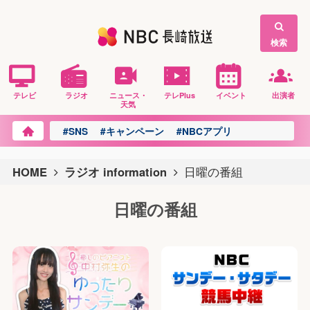
検索
テレビ
ラジオ
ニュース・
テレPlus
イベント
出演者
天気
#SNS
#キャンペーン
#NBCアプリ
HOME
ラジオ information
日曜の番組
日曜の番組