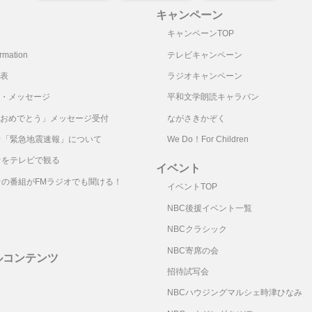
キャンペーン
キャンペーンTOP
mation
テレビキャンペーン
表
ラジオキャンペーン
・メッセージ
平和文学朗読キャラバン
おめでとう」メッセージ受付
ながさきかぞく
オ「緊急地震速報」について
We Do！For Children
オをテレビで観る
イベント
オの番組がFMラジオでも聞ける！
イベントTOP
NBC後援イベント一覧
NBCクラシック
NBC寄席の会
ルコンテンツ
招待試写会
リ
NBCハウジングマルシェ時津ひなみ