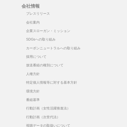
印
会社情報
キ
プレスリリース
ー
会社案内
を
企業スローガン・ミッション
使
っ
SDGsへの取り組み
て
カーボンニュートラルへの取り組み
く
採用について
だ
さ
放送番組の種別について
い。
人権方針
特定個人情報等に対する基本方針
環境方針
番組基準
行動計画（女性活躍推進法）
行動計画（次世代法）
視聴データの取扱いについて