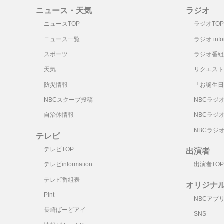
ニュース・天気
ラジオ
ニュースTOP
ラジオTOP
ニュース一覧
ラジオ infor
スポーツ
ラジオ番組
天気
リクエスト
防災情報
「お誕生日
NBCスクープ投稿
NBCラジ
自治体情報
NBCラジ
NBCラジ
テレビ
テレビTOP
出演者
テレビinformation
出演者TOP
テレビ番組表
オリジナ
Pint
NBCアプ
長崎ばーどアイ
SNS