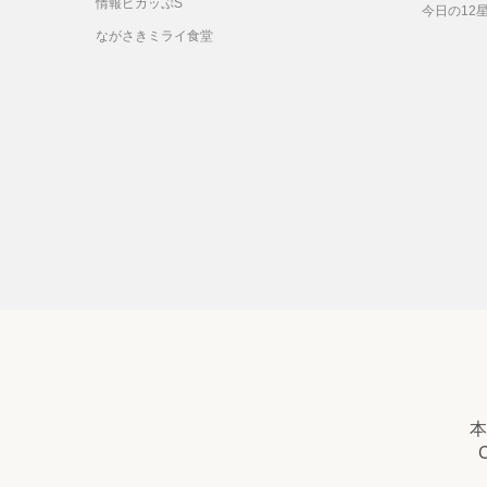
情報ピカッぷS
今日の12
ながさきミライ食堂
本
C