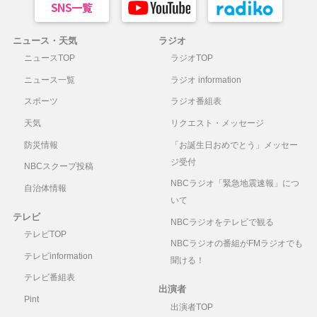
ニュース・天気
ラジオ
ニュースTOP
ラジオTOP
ニュース一覧
ラジオ information
スポーツ
ラジオ番組表
天気
リクエスト・メッセージ
防災情報
「お誕生日おめでとう」メッセー
ジ受付
NBCスクープ投稿
NBCラジオ「緊急地震速報」につ
自治体情報
いて
テレビ
NBCラジオをテレビで観る
テレビTOP
NBCラジオの番組がFMラジオでも
テレビinformation
聞ける！
テレビ番組表
出演者
Pint
出演者TOP