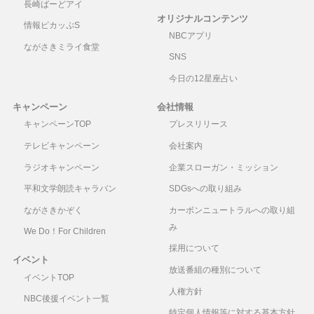
長崎ばーどアイ
オリジナルコンテンツ
情報ピカッぷS
NBCアプリ
ながさきミライ食堂
SNS
今日の12星座占い
キャンペーン
会社情報
キャンペーンTOP
プレスリリース
テレビキャンペーン
会社案内
ラジオキャンペーン
企業スローガン・ミッション
平和文学朗読キャラバン
SDGsへの取り組み
ながさきかぞく
カーボンニュートラルへの取り組
み
We Do！For Children
採用について
イベント
放送番組の種別について
イベントTOP
人権方針
NBC後援イベント一覧
特定個人情報等に対する基本方針