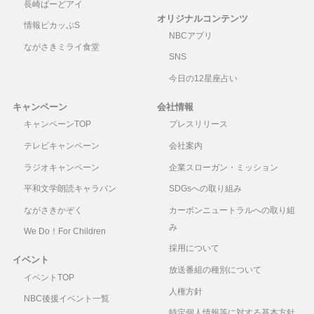
長崎ばーどアイ
オリジナルコンテンツ
情報ピカッぷS
NBCアプリ
ながさきミライ食堂
SNS
今日の12星座占い
キャンペーン
会社情報
キャンペーンTOP
プレスリリース
テレビキャンペーン
会社案内
ラジオキャンペーン
企業スローガン・ミッション
平和文学朗読キャラバン
SDGsへの取り組み
ながさきかぞく
カーボンニュートラルへの取り組
み
We Do！For Children
採用について
イベント
放送番組の種別について
イベントTOP
人権方針
NBC後援イベント一覧
特定個人情報等に対する基本方針