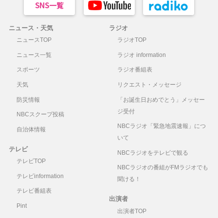
ニュース・天気
ラジオ
ニュースTOP
ラジオTOP
ニュース一覧
ラジオ information
スポーツ
ラジオ番組表
天気
リクエスト・メッセージ
防災情報
「お誕生日おめでとう」メッセー
ジ受付
NBCスクープ投稿
NBCラジオ「緊急地震速報」につ
自治体情報
いて
テレビ
NBCラジオをテレビで観る
テレビTOP
NBCラジオの番組がFMラジオでも
テレビinformation
聞ける！
テレビ番組表
出演者
Pint
出演者TOP