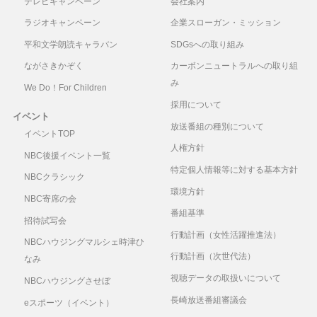
テレビキャンペーン
会社案内
ラジオキャンペーン
企業スローガン・ミッション
平和文学朗読キャラバン
SDGsへの取り組み
ながさきかぞく
カーボンニュートラルへの取り組
み
We Do！For Children
採用について
イベント
放送番組の種別について
イベントTOP
人権方針
NBC後援イベント一覧
特定個人情報等に対する基本方針
NBCクラシック
環境方針
NBC寄席の会
番組基準
招待試写会
行動計画（女性活躍推進法）
NBCハウジングマルシェ時津ひ
行動計画（次世代法）
なみ
視聴データの取扱いについて
NBCハウジングさせぼ
長崎放送番組審議会
eスポーツ（イベント）