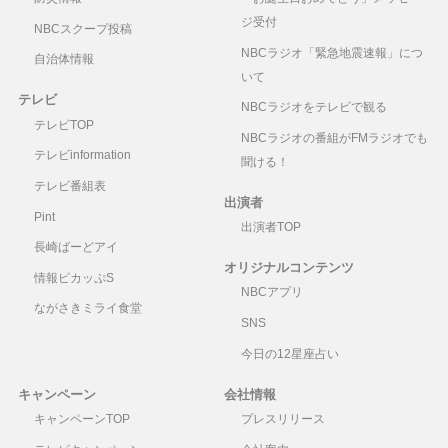
ジ受付
NBCスクープ投稿
NBCラジオ「緊急地震速報」につ
自治体情報
いて
テレビ
NBCラジオをテレビで観る
テレビTOP
NBCラジオの番組がFMラジオでも
テレビinformation
聞ける！
テレビ番組表
出演者
Pint
出演者TOP
長崎ばーどアイ
オリジナルコンテンツ
情報ピカッぷS
NBCアプリ
ながさきミライ食堂
SNS
今日の12星座占い
キャンペーン
会社情報
キャンペーンTOP
プレスリリース