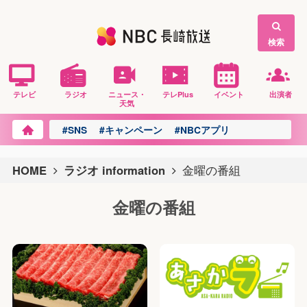
検索
テレビ
ラジオ
ニュース・
テレPlus
イベント
出演者
天気
#SNS
#キャンペーン
#NBCアプリ
HOME
ラジオ information
金曜の番組
金曜の番組