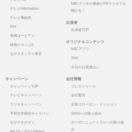
NBCラジオの番組がFMラジオでも
テレビinformation
聞ける！
テレビ番組表
出演者
Pint
出演者TOP
長崎ばーどアイ
オリジナルコンテンツ
情報ピカッぷS
NBCアプリ
ながさきミライ食堂
SNS
今日の12星座占い
キャンペーン
会社情報
キャンペーンTOP
プレスリリース
テレビキャンペーン
会社案内
ラジオキャンペーン
企業スローガン・ミッション
平和文学朗読キャラバン
SDGsへの取り組み
ながさきかぞく
カーボンニュートラルへの取り組
み
We Do！For Children