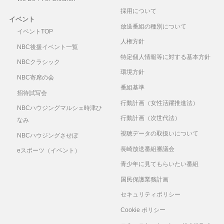
採用について
イベント
放送番組の種別について
イベントTOP
人権方針
NBC後援イベント一覧
特定個人情報等に対する基本方針
NBCクラシック
環境方針
NBC寄席の会
番組基準
招待試写会
行動計画（女性活躍推進法）
NBCハウジングマルシェ時津ひ
行動計画（次世代法）
なみ
視聴データの取扱いについて
NBCハウジングさせぼ
長崎放送番組審議会
eスポーツ（イベント）
青少年に見てもらいたい番組
国民保護業務計画
セキュリティポリシー
Cookie ポリシー