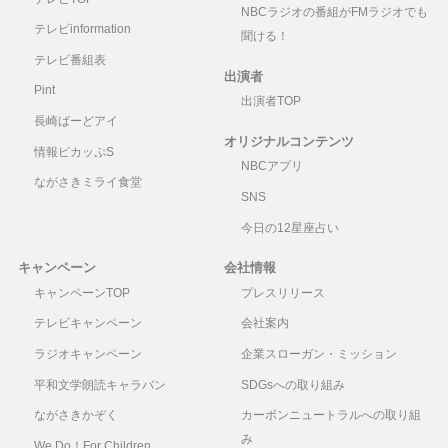
NBCラジオの番組がFMラジオでも
テレビinformation
聞ける！
テレビ番組表
出演者
Pint
出演者TOP
長崎ばーどアイ
オリジナルコンテンツ
情報ピカッぷS
NBCアプリ
ながさきミライ食堂
SNS
今日の12星座占い
キャンペーン
会社情報
キャンペーンTOP
プレスリリース
テレビキャンペーン
会社案内
ラジオキャンペーン
企業スローガン・ミッション
平和文学朗読キャラバン
SDGsへの取り組み
ながさきかぞく
カーボンニュートラルへの取り組
み
We Do！For Children