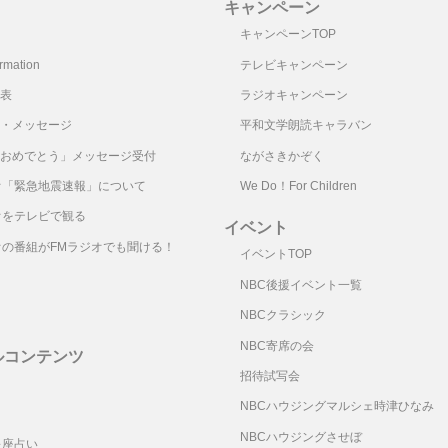
キャンペーン
キャンペーンTOP
mation
テレビキャンペーン
表
ラジオキャンペーン
・メッセージ
平和文学朗読キャラバン
おめでとう」メッセージ受付
ながさきかぞく
オ「緊急地震速報」について
We Do！For Children
オをテレビで観る
イベント
オの番組がFMラジオでも聞ける！
イベントTOP
NBC後援イベント一覧
NBCクラシック
NBC寄席の会
ルコンテンツ
招待試写会
リ
NBCハウジングマルシェ時津ひなみ
NBCハウジングさせぼ
星座占い