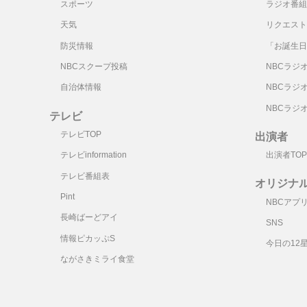
スポーツ
ラジオ番組
天気
リクエスト
防災情報
「お誕生日
NBCスクープ投稿
NBCラジ
自治体情報
NBCラジ
NBCラジ
テレビ
テレビTOP
出演者
テレビinformation
出演者TOP
テレビ番組表
オリジナ
Pint
NBCアプ
長崎ばーどアイ
SNS
情報ピカッぷS
今日の12
ながさきミライ食堂