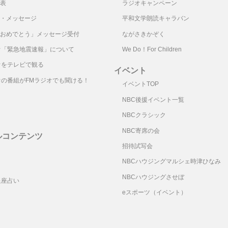
表
ラジオキャンペーン
・メッセージ
平和文学朗読キャラバン
おめでとう」メッセージ受付
ながさきかぞく
オ「緊急地震速報」について
We Do！For Children
オをテレビで観る
イベント
オの番組がFMラジオでも聞ける！
イベントTOP
NBC後援イベント一覧
NBCクラシック
NBC寄席の会
ルコンテンツ
招待試写会
リ
NBCハウジングマルシェ時津ひなみ
NBCハウジングさせぼ
星座占い
eスポーツ（イベント）