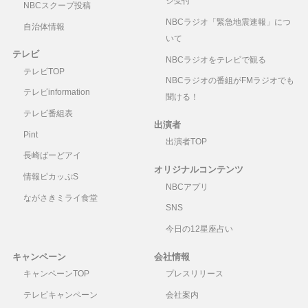
ジ受付
NBCスクープ投稿
NBCラジオ「緊急地震速報」につ
自治体情報
いて
テレビ
NBCラジオをテレビで観る
テレビTOP
NBCラジオの番組がFMラジオでも
テレビinformation
聞ける！
テレビ番組表
出演者
Pint
出演者TOP
長崎ばーどアイ
オリジナルコンテンツ
情報ピカッぷS
NBCアプリ
ながさきミライ食堂
SNS
今日の12星座占い
キャンペーン
会社情報
キャンペーンTOP
プレスリリース
テレビキャンペーン
会社案内