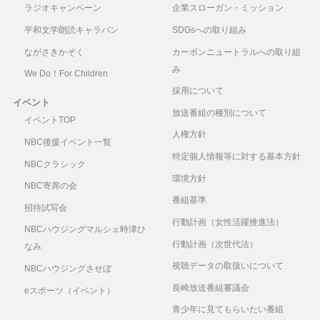
ラジオキャンペーン
企業スローガン・ミッション
平和文学朗読キャラバン
SDGsへの取り組み
ながさきかぞく
カーボンニュートラルへの取り組
み
We Do！For Children
採用について
イベント
放送番組の種別について
イベントTOP
人権方針
NBC後援イベント一覧
特定個人情報等に対する基本方針
NBCクラシック
環境方針
NBC寄席の会
番組基準
招待試写会
行動計画（女性活躍推進法）
NBCハウジングマルシェ時津ひ
行動計画（次世代法）
なみ
視聴データの取扱いについて
NBCハウジングさせぼ
長崎放送番組審議会
eスポーツ（イベント）
青少年に見てもらいたい番組