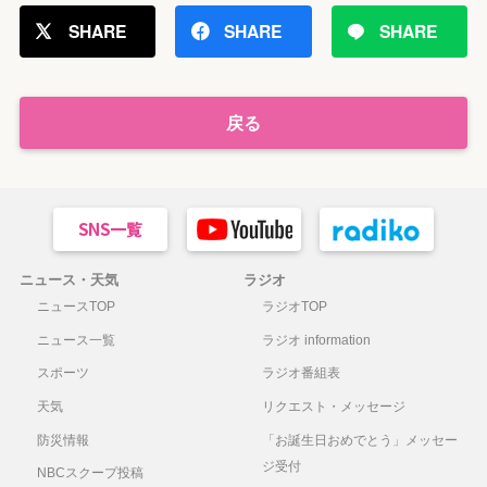
日
SHARE
SHARE
SHARE
2025
スポー
生島淳
くちなしの丘/原田知世
年2
ツジャ
月17
ーナリ
戻る
日
スト
2025
映画監
草場尚也
赤黄色の金木犀/フジファ
年2
督
ブリック
月10
日
ニュース・天気
ラジオ
2025
追悼ア
故・加地英
端島音頭
ニュースTOP
ラジオTOP
年2
ーカイ
夫
月3
ブ 長
ニュース一覧
ラジオ information
日
崎端島
スポーツ
ラジオ番組表
会代表
天気
リクエスト・メッセージ
2025
テノー
岡田尚之
愛する君へ/岡田尚之
防災情報
「お誕生日おめでとう」メッセー
年1
ル歌手
ジ受付
NBCスクープ投稿