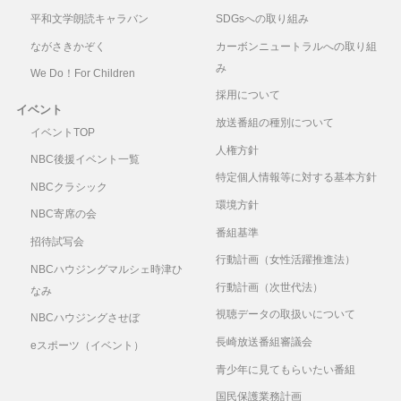
長
平和文学朗読キャラバン
SDGsへの取り組み
2025
日本銀
伊藤真
Thank You For The
ながさきかぞく
カーボンニュートラルへの取り組
年1
行長崎
Music/1999Musical”Mam
み
月6
支店長
Mia”
We Do！For Children
日
採用について
イベント
放送番組の種別について
2024
2024
鈴木弥平
ロック・アラウンド・ザ
イベントTOP
人権方針
年12
年アー
クロック/ビル・ヘイリー
NBC後援イベント一覧
月30
カイブ
＆ヒズ・コメッツ
特定個人情報等に対する基本方針
NBCクラシック
日
②
環境方針
NBC寄席の会
2024
2024
坂口克彦
栄光の架橋/ゆず
番組基準
招待試写会
年12
年アー
行動計画（女性活躍推進法）
月23
カイブ
NBCハウジングマルシェ時津ひ
行動計画（次世代法）
日
①
なみ
視聴データの取扱いについて
NBCハウジングさせぼ
2024
演歌歌
大地あきお
北国の春/千昌夫
長崎放送番組審議会
eスポーツ（イベント）
年12
手・西
月16
海ブラ
青少年に見てもらいたい番組
日
ンド大
国民保護業務計画