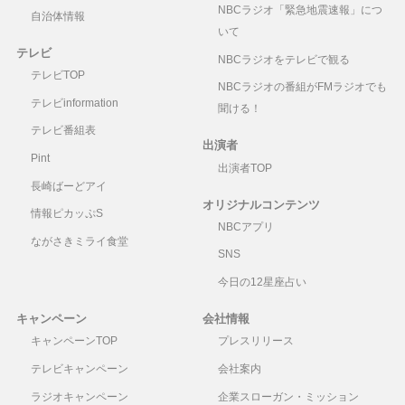
月27
NBCラジオ「緊急地震速報」につ
自治体情報
日
いて
テレビ
2025
ひげド
安倉俊秀
もしもピアノが弾けたな
NBCラジオをテレビで観る
年1
クター
ら/西田敏行
テレビTOP
NBCラジオの番組がFMラジオでも
月20
「お元
テレビinformation
聞ける！
日
気でグ
テレビ番組表
ルー
出演者
プ」代
Pint
出演者TOP
表
長崎ばーどアイ
オリジナルコンテンツ
情報ピカッぷS
2025
「かし
RACCO（い
岸壁の母/二葉百合子
NBCアプリ
年1
まんに
なばゆう
ながさきミライ食堂
SNS
月13
わか一
こ）
日
座 賑
今日の12星座占い
わい商
キャンペーン
会社情報
はっぴ
ぃ♡か
キャンペーンTOP
プレスリリース
むか
テレビキャンペーン
会社案内
む」座
ラジオキャンペーン
企業スローガン・ミッション