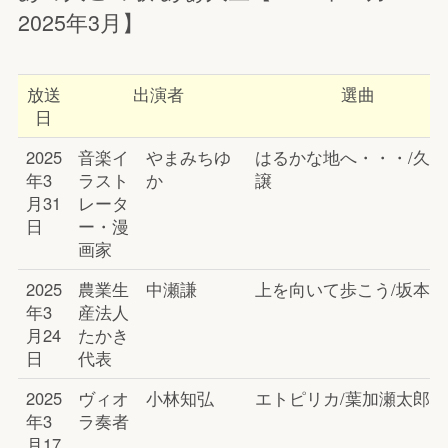
2025年3月】
放送
出演者
選曲
日
2025
音楽イ
やまみちゆ
はるかな地へ・・・/久石
年3
ラスト
か
譲
月31
レータ
日
ー・漫
画家
2025
農業生
中瀬謙
上を向いて歩こう/坂本九
年3
産法人
月24
たかき
日
代表
2025
ヴィオ
小林知弘
エトピリカ/葉加瀬太郎
年3
ラ奏者
月17