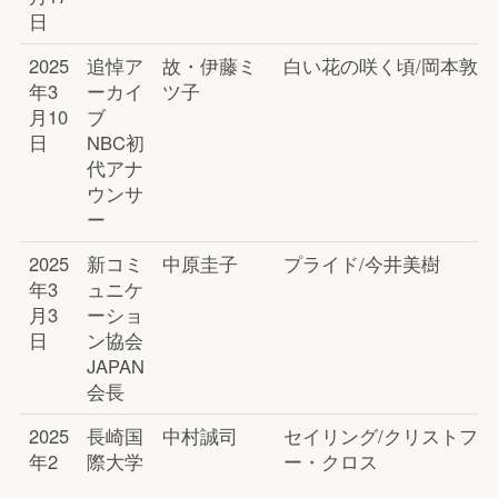
日
2025
追悼ア
故・伊藤ミ
白い花の咲く頃/岡本敦郎
年3
ーカイ
ツ子
月10
ブ
日
NBC初
代アナ
ウンサ
ー
2025
新コミ
中原圭子
プライド/今井美樹
年3
ュニケ
月3
ーショ
日
ン協会
JAPAN
会長
2025
長崎国
中村誠司
セイリング/クリストファ
年2
際大学
ー・クロス
月24
学長