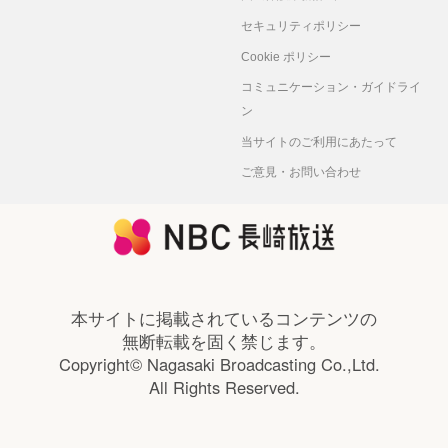
使
セキュリティポリシー
2024
本田商
本田郷之
北風/槇原敬之
Cookie ポリシー
年12
會株式
コミュニケーション・ガイドライ
月9
会社
ン
日
代表取
締役社
当サイトのご利用にあたって
長
ご意見・お問い合わせ
2024
ジェト
高橋淳
シルクロード/喜多郎
年12
ロ長崎
月2
貿易情
日
報セン
ター
本サイトに掲載されているコンテンツの
所長
無断転載を固く禁じます。
2024
有限会
菅原則和
銀河鉄道999/ゴダイゴ
Copyright© Nagasaki Broadcasting Co.,Ltd.
年11
社菅原
All Rights Reserved.
月25
産業
日
代表取