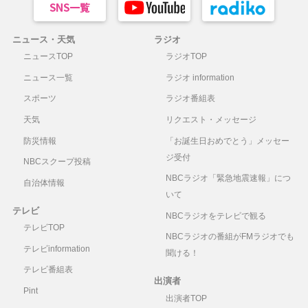
ニュース・天気
ラジオ
ニュースTOP
ラジオTOP
ニュース一覧
ラジオ information
スポーツ
ラジオ番組表
天気
リクエスト・メッセージ
防災情報
「お誕生日おめでとう」メッセー
ジ受付
NBCスクープ投稿
NBCラジオ「緊急地震速報」につ
自治体情報
いて
テレビ
NBCラジオをテレビで観る
テレビTOP
NBCラジオの番組がFMラジオでも
テレビinformation
聞ける！
テレビ番組表
出演者
Pint
出演者TOP