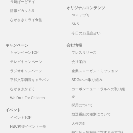
長崎ばーどアイ
オリジナルコンテンツ
情報ピカッぷS
NBCアプリ
ながさきミライ食堂
SNS
今日の12星座占い
キャンペーン
会社情報
キャンペーンTOP
プレスリリース
テレビキャンペーン
会社案内
ラジオキャンペーン
企業スローガン・ミッション
平和文学朗読キャラバン
SDGsへの取り組み
ながさきかぞく
カーボンニュートラルへの取り組
み
We Do！For Children
採用について
イベント
放送番組の種別について
イベントTOP
人権方針
NBC後援イベント一覧
特定個人情報等に対する基本方針