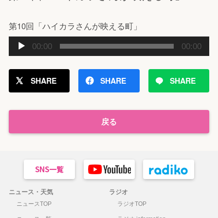
第10回「ハイカラさんが映える町」
音
00:00
00:00
声
プ
レ
SHARE
SHARE
SHARE
ー
ヤ
ー
戻る
ニュース・天気
ラジオ
ニュースTOP
ラジオTOP