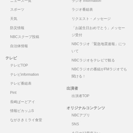
ニュース一覧
ラジオ information
スポーツ
ラジオ番組表
天気
リクエスト・メッセージ
防災情報
「お誕生日おめでとう」メッセー
ジ受付
NBCスクープ投稿
NBCラジオ「緊急地震速報」につ
自治体情報
いて
テレビ
NBCラジオをテレビで観る
テレビTOP
NBCラジオの番組がFMラジオでも
テレビinformation
聞ける！
テレビ番組表
出演者
Pint
出演者TOP
長崎ばーどアイ
オリジナルコンテンツ
情報ピカッぷS
NBCアプリ
ながさきミライ食堂
SNS