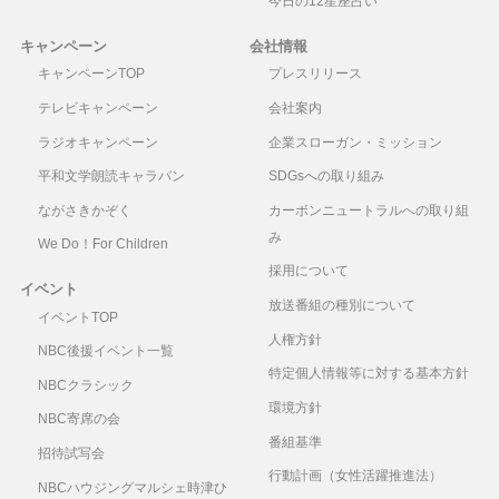
今日の12星座占い
キャンペーン
会社情報
キャンペーンTOP
プレスリリース
テレビキャンペーン
会社案内
ラジオキャンペーン
企業スローガン・ミッション
平和文学朗読キャラバン
SDGsへの取り組み
ながさきかぞく
カーボンニュートラルへの取り組
み
We Do！For Children
採用について
イベント
放送番組の種別について
イベントTOP
人権方針
NBC後援イベント一覧
特定個人情報等に対する基本方針
NBCクラシック
環境方針
NBC寄席の会
番組基準
招待試写会
行動計画（女性活躍推進法）
NBCハウジングマルシェ時津ひ