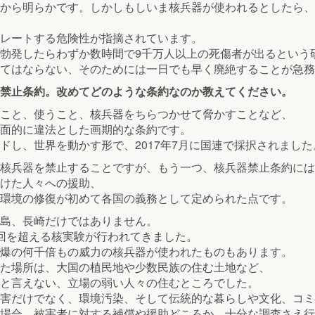
から明らかです。しかしもしいま核兵器が使われるとしたら、
レートする危険性が指摘されています。
勃発したらわずか数時間で9千万人以上の死傷者が出るという
てはならない、そのためには一日でも早く廃絶することが急務
禁止条約。改めてどのような条約なのか教えてください。
こと、使うこと、核兵器をちらつかせて脅かすことなど、
面的に違法とした画期的な条約です。
ドし、世界を動かす形で、2017年7月に国連で採択されました
核兵器を禁止することですが、もう一つ、核兵器禁止条約には
けた人々への援助、
環境の修復が初めて各国の義務として定められた点です。
島、長崎だけではありません。
回を超える核実験が行われてきました。
爆の何千倍もの威力の核兵器が使われたものもあります。
た場所は、大国の植民地や少数民族の住む土地など、
と言えない、立場の弱い人々の住むところでした。
害だけでなく、環境汚染、そして伝統的な暮らしや文化、コミ
場合、被害者に対する補償や援助どころか、十分な調査さえ行