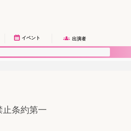
イベント
出演者
」
禁止条約第一