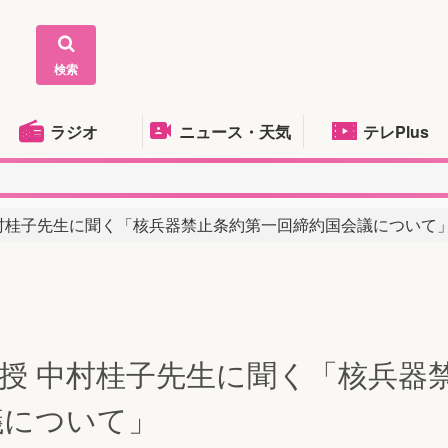
検索
ラジオ
ニュース・天気
テレPlus
 中村桂子先生に聞く「核兵器禁止条約第一回締約国会議について
准教授 中村桂子先生に聞く「核兵器
議について」