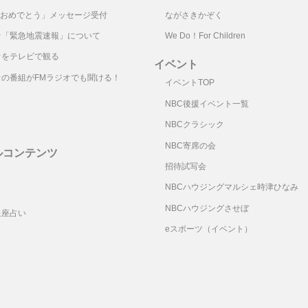
おめでとう」メッセージ受付
ながさきかぞく
オ「緊急地震速報」について
We Do！For Children
オをテレビで観る
イベント
オの番組がFMラジオでも聞ける！
イベントTOP
NBC後援イベント一覧
NBCクラシック
NBC寄席の会
ルコンテンツ
招待試写会
リ
NBCハウジングマルシェ時津ひなみ
NBCハウジングさせぼ
星座占い
eスポーツ（イベント）