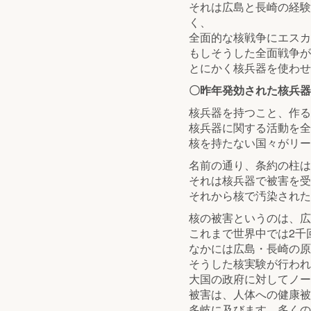
それは広島と長崎の経験
く、
全面的な核戦争にエスカ
もしそうした全面戦争が
とにかく核兵器を使わせ
〇昨年発効された核兵器
核兵器を持つこと、作る
核兵器に関する活動を全
核を持たない国々がリー
名前の通り、条約の柱は
それは核兵器で被害を受
それから核で汚染された
核の被害というのは、広
これまで世界中では2千
なかには広島・長崎の原
そうした核実験が行われ
大国の政府に対してノー
被害は、人体への健康被
多岐に及びます。多くの