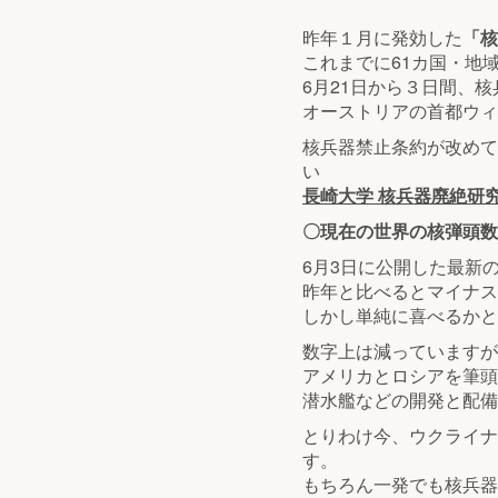
昨年１月に発効した
「核
これまでに61カ国・地
6月21日から３日間、
オーストリアの首都ウィ
核兵器禁止条約が改めて
い
長崎大学 核兵器廃絶研究
〇現在の世界の核弾頭数
6月3日に公開した最新の
昨年と比べるとマイナス
しかし単純に喜べるかと
数字上は減っていますが
アメリカとロシアを筆頭
潜水艦などの開発と配備
とりわけ今、ウクライナ
す。
もちろん一発でも核兵器