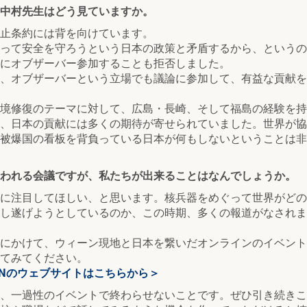
中村先生はどう見ていますか。
止条約には背を向けています。
って安全を守ろうという日本の政策と矛盾するから、というの
にオブザーバー参加することも拒否しました。
、オブザーバーという立場でも議論に参加して、有益な貢献を
境修復のテーマに対して、広島・長崎、そして福島の経験を持
、日本の貢献には多くの期待が寄せられていました。世界が協
被爆国の看板を背負っている日本が何もしないということは非
われる会議ですが、私たちが出来ることはなんでしょうか。
に注目してほしい、と思います。核兵器をめぐって世界がどの
し遂げようとしているのか、この時期、多くの報道がなされま
にかけて、ウィーン現地と日本を繋いだオンラインのイベント
てみてください。
PANのウェブサイトはこちらから＞
、一過性のイベントで終わらせないことです。ぜひ引き続きこ