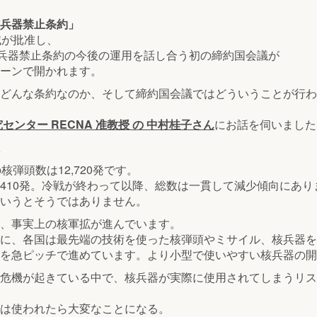
兵器禁止条約」
域が批准し、
核兵器禁止条約の今後の運用を話し合う初の締約国会議が
ーンで開かれます。
どんな条約なのか、そして締約国会議ではどういうことが行わ
センター RECNA 准教授 の 中村桂子さん
にお話を伺いました
核弾頭数は12,720発です。
410発。冷戦が終わって以降、総数は一貫して減少傾向にあり
いうとそうではありません。
、事実上の核軍拡が進んでいます。
に、各国は最先端の技術を使った核弾頭やミサイル、核兵器を
を急ピッチで進めています。より小型で使いやすい核兵器の開
危機が起きている中で、核兵器が実際に使用されてしまうリス
は使われたら大変なことになる。