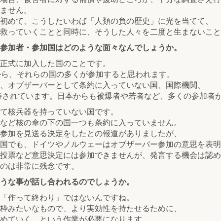
ません。
初めて、こうしたいわば「人類の負の歴史」に光を当てて、
救っていくことと同時に、そうした人々を二度と生まないこと
参加者・参加国はどのような面々なんでしょうか。
正式に加入した国のことです。
から、それらの国の多くが参加すると思われます。
、オブザーバーとして条約に入っていない国、国際機関、
待されています。日本からも被爆者や若者など、多くの参加者
て核兵器を持っていない国です。
など核の傘の下の国一つも条約に入っていません。
参加を見送る決定をしたとの報道がありましたが、
国でも、ドイツやノルウェーはオブザーバー参加の意思を表明
投票など意思決定には参加できませんが、発言する機会は認め
のは非常に残念です。
うな事が話し合われるのでしょうか。
「作って終わり」ではないんですね。
枠みたいなもので、より実効性を持たせるために、
めていく、という作業が必要になります。