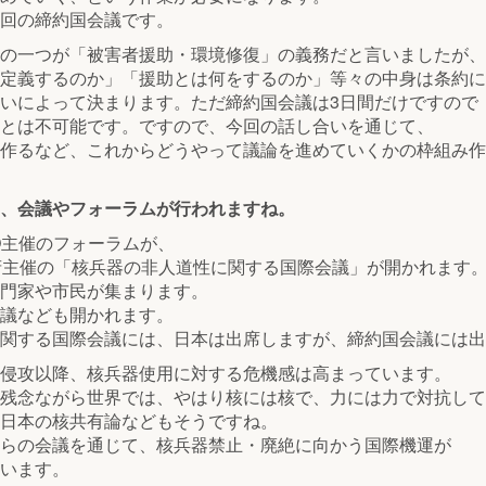
回の締約国会議です。
の一つが「被害者援助・環境修復」の義務だと言いましたが、
定義するのか」「援助とは何をするのか」等々の中身は条約に
いによって決まります。ただ締約国会議は3日間だけですので
とは不可能です。ですので、今回の話し合いを通じて、
作るなど、これからどうやって議論を進めていくかの枠組み作
、会議やフォーラムが行われますね。
GO主催のフォーラムが、
府主催の「核兵器の非人道性に関する国際会議」が開かれます
門家や市民が集まります。
議なども開かれます。
関する国際会議には、日本は出席しますが、締約国会議には出
侵攻以降、核兵器使用に対する危機感は高まっています。
残念ながら世界では、やはり核には核で、力には力で対抗して
日本の核共有論などもそうですね。
らの会議を通じて、核兵器禁止・廃絶に向かう国際機運が
います。