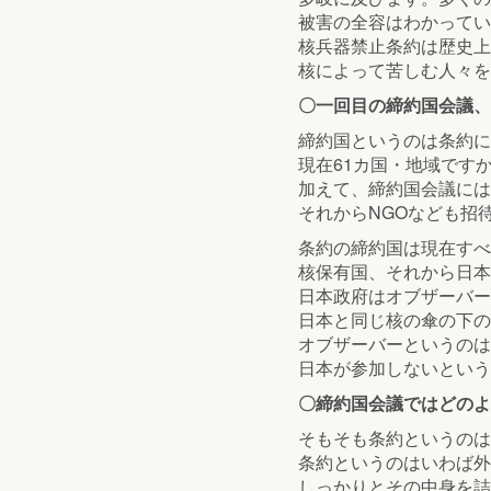
被害の全容はわかってい
核兵器禁止条約は歴史上
核によって苦しむ人々を
〇一回目の締約国会議、
締約国というのは条約に
現在61カ国・地域です
加えて、締約国会議には
それからNGOなども招
条約の締約国は現在すべ
核保有国、それから日本
日本政府はオブザーバー
日本と同じ核の傘の下の
オブザーバーというのは
日本が参加しないという
〇締約国会議ではどのよ
そもそも条約というのは
条約というのはいわば外
しっかりとその中身を詰