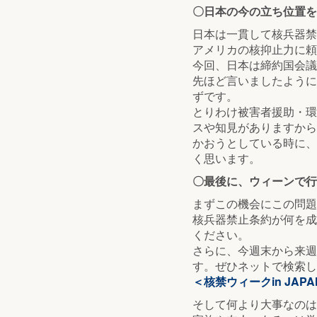
〇日本の今の立ち位置を
日本は一貫して核兵器禁
アメリカの核抑止力に頼
今回、日本は締約国会議
先ほど言いましたように
ずです。
とりわけ被害者援助・環
スや知見がありますから
かおうとしている時に、
く思います。
〇最後に、ウィーンで行
まずこの機会にこの問題
核兵器禁止条約が何を成
ください。
さらに、今週末から来週
す。ぜひネットで検索し
＜核禁ウィークin JA
そして何より大事なのは