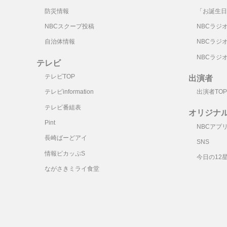
防災情報
「お誕生日
NBCスクープ投稿
NBCラジ
自治体情報
NBCラジ
NBCラジ
テレビ
テレビTOP
出演者
テレビinformation
出演者TOP
テレビ番組表
オリジナ
Pint
NBCアプ
長崎ばーどアイ
SNS
情報ピカッぷS
今日の12
ながさきミライ食堂