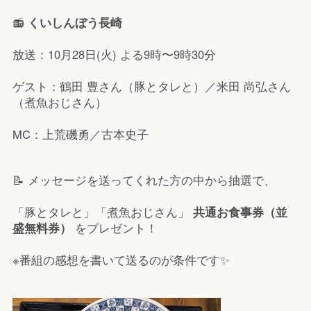
📻
くいしんぼう長崎
放送：10月28日(火) よる9時〜9時30分
ゲスト：鶴田 豊さん（豚とタレと）／米田 尚弘さん
（煮魚おじさん）
MC：上荒磯勇／古本史子
📝 メッセージを送ってくれた方の中から抽選で、
「豚とタレと」「煮魚おじさん」
共通お食事券（並
盛無料券）
をプレゼント！
※番組の感想を書いて送るのが条件です✨