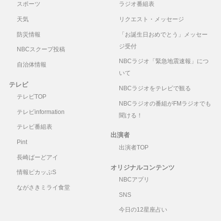
スポーツ
ラジオ番組表
天気
リクエスト・メッセージ
防災情報
「お誕生日おめでとう」メッセー
ジ受付
NBCスクープ投稿
NBCラジオ「緊急地震速報」につ
自治体情報
いて
テレビ
NBCラジオをテレビで観る
テレビTOP
NBCラジオの番組がFMラジオでも
テレビinformation
聞ける！
テレビ番組表
出演者
Pint
出演者TOP
長崎ばーどアイ
オリジナルコンテンツ
情報ピカッぷS
NBCアプリ
ながさきミライ食堂
SNS
今日の12星座占い