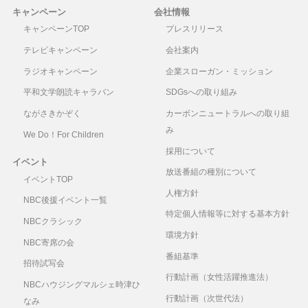
キャンペーン
会社情報
キャンペーンTOP
プレスリリース
テレビキャンペーン
会社案内
ラジオキャンペーン
企業スローガン・ミッション
平和文学朗読キャラバン
SDGsへの取り組み
ながさきかぞく
カーボンニュートラルへの取り組
み
We Do！For Children
採用について
イベント
放送番組の種別について
イベントTOP
人権方針
NBC後援イベント一覧
特定個人情報等に対する基本方針
NBCクラシック
環境方針
NBC寄席の会
番組基準
招待試写会
行動計画（女性活躍推進法）
NBCハウジングマルシェ時津ひ
行動計画（次世代法）
なみ